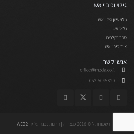
גילוי וכיבוי אש
גילוי עשן וגילוי אש
גלאי אש
ספרינקלרים
ציוד כיבוי אש
אנשי קשר
office@mzda.co.il
052-5045820
כל הזכויות שמורות ל © 2018 מ.צ.ד.ה | החנות נבנה על ידי
WEB2