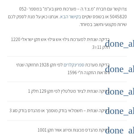
צרו קשר עם חברת "מ.צ.ד.ה – מערכות מיגון בע"מ" במספר 052-
5045820 או בטופס שקיים
בקישור הבא
. אנחנו כאן על מנת לספק לכם
שירות מקצועי וחשוב במיוחד.
בדיקה שנתית למערכות גילוי אש וגילוי אש תקן ישראלי 1220
done_al
חלק 11 ו 3
בדיקת מערכת
ספרינקלרים
לפי תקן 1928 תחזוקה שנתי
done_al
והוראות התקנה ת"י 1596
done_al
בדיקה שנתית לציוד מטלטלין לפי תקן 129 חלק 1
done_al
בדיקה שנתית – חשמלאי בודק מוסמך או מהנדס​ בודק סוג 3
done_al
בדיקת מהנדס מכונות ומיזוג אוויר תקן 1001