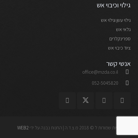
גילוי וכיבוי אש
גילוי עשן וגילוי אש
גלאי אש
ספרינקלרים
ציוד כיבוי אש
אנשי קשר
office@mzda.co.il
052-5045820
כל הזכויות שמורות ל © 2018 מ.צ.ד.ה | החנות נבנה על ידי
WEB2